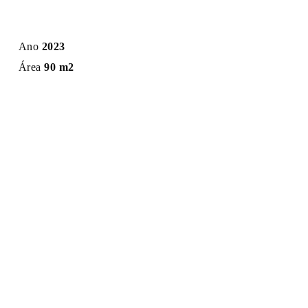
Ano
2023
Área
90 m2
Local
Porto
Tipo
Construção
ANTERIOR
SEGUINTE