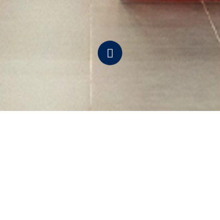
Navigate
to
the
next
section