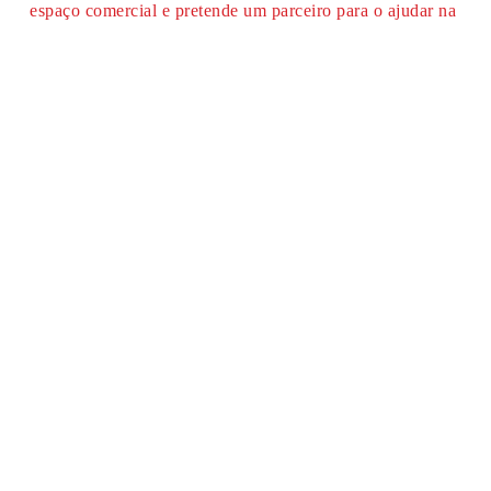
espaço comercial e pretende um parceiro para o ajudar na
construção, design de interiores e arquitetura, entre em
contacto
connosco. Teremos todo o gosto em ajudá-lo.
Ano
2025
Área
80 m2
Local
Porto
Tipo
Construção / Fit out
ANTERIOR
SEGUINTE