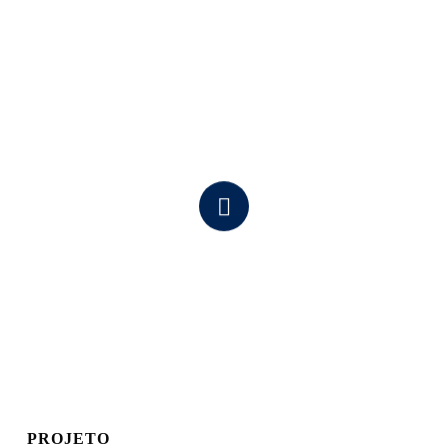
Navigate
to
the
next
section
PROJETO