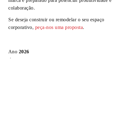
marca e preparado para potenciar produtividade e
colaboração.
Se deseja construir ou remodelar o seu espaço
corporativo,
peça-nos uma proposta
.
Ano
2026
Área
375 m2
Local
Porto
Tipo
Remodelação
ANTERIOR
SEGUINTE