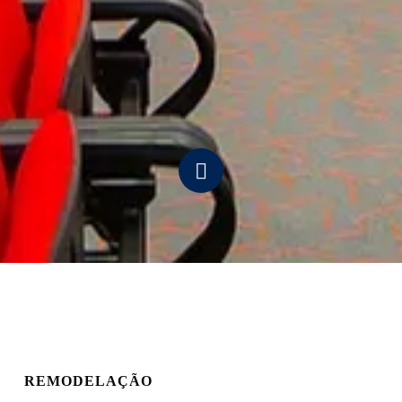
Navigate
to
the
next
section
REMODELAÇÃO