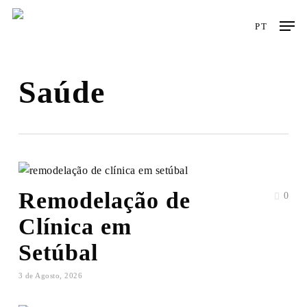
Skip
Men
to
PT
main
content
Saúde
Remodelação de
0
Clínica em
Setúbal
3 de Agosto, 2026