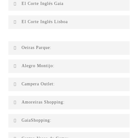
El Corte Inglés Gaia
Just K
El Corte Inglés Lisboa
Just K
Oeiras Parque:
CTT
Alegro Montijo:
Globe
Missus
Presse linha
Campera Outlet:
Presse Linha
Quebramar
Xiaomi
Levi’s
A-100 Hamburgueria
Amoreiras Shopping:
Globe 2
Globe
GaiaShopping:
Lanidor
Levi’s
CarpetStore