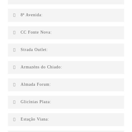
Colunex
8ª Avenida:
Levi’s
PréNatal
Carpetstore
CC Fonte Nova:
Xiaomi
Phone House
Tommy
Carpetstore
IT MARKET
Strada Outlet:
Galeria de Arte
Presse linha
Armazéns do Chiado:
Presse Linha
Almada Forum:
FlorMar
Glicínias Plaza:
Levi’s
PréNatal
Xiaomi
Estação Viana: