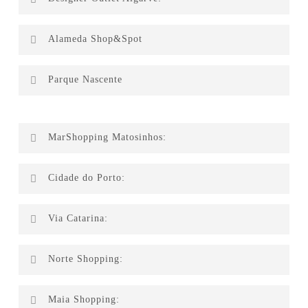
Lojas dos Forros
Hackett
Alameda Shop&Spot
Façonnable
Fútbol Emotion
Parque Nascente
Suco Bagaço
MarShopping Matosinhos:
Levi’s
Cidade do Porto:
Phone House
Prénatal
Beauty Nails
Via Catarina:
Xiaomi
Meo
Amigos de Conta
Toranja
Levi’s
Norte Shopping:
BrunchIT
Lug’s
Adolfo Dominguez
Faz-te ao Bife
Levi’s
Granny’s Pizza
Maia Shopping:
Domni