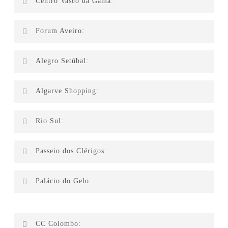
Centro Vasco da Gama:
Holmes Place
Prénatal
Xiaomi
Levi’s
Forum Aveiro:
A Croissanterie De Paris
Prénatal
Leitaria Quinta do Paço
Adidas
Alegro Setúbal:
Lanidor
Levi’s
Phone House
Algarve Shopping:
Quebramar
Quebramar
Adolfo Dominguez
Quebramar
Rio Sul:
Carpetstore
Passeio dos Clérigos:
Adolfo Domingues
Palácio do Gelo:
Xiaomi
CC Colombo: