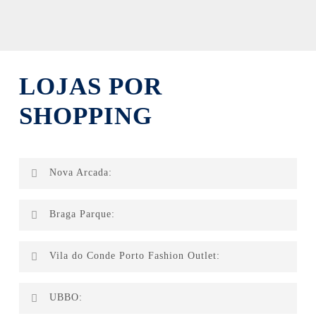
LOJAS POR
SHOPPING
Nova Arcada:
CarpetStore
Braga Parque:
EasyMobile
Lanidor
Adidas
Vila do Conde Porto Fashion Outlet:
Lanidor
Lanidor Kids
Chaviarte
UBBO:
Levi’s
Clarks