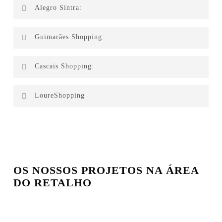
MEO
Alegro Sintra:
Carpetstore
Guimarães Shopping:
Tescoma
Levi’s
Cascais Shopping:
Suco Bagaço
Levi’s
LoureShopping
Prénatal
KidsR
A100
KungFu Noodle
OS NOSSOS PROJETOS NA ÁREA
DO RETALHO