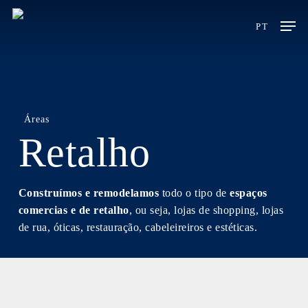
Skip
Men
to
PT
main
content
Áreas
Retalho
Construímos e remodelamos
todo o tipo de
espaços
comercias e de retalho
, ou seja, lojas de shopping, lojas
de rua, óticas, restauração, cabeleireiros e estéticas.