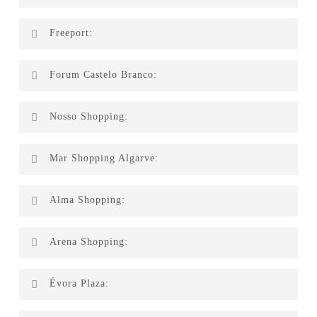
Mimo.cool
Beauty Nails
Freeport:
Dockers
Adidas
Clarks
Hackett
Forum Castelo Branco:
Converse
Merrell
Globe
Jack & Jones
Phone House
Nosso Shopping:
Pepe Jeans
Chaviarte
Mar Shopping Algarve:
Phone House
Xiaomi
Alma Shopping:
MEO
Arena Shopping:
New Home Decor
Kung Fu Noodle
CeX
Évora Plaza:
Aurya Perfumes
Xiaomi