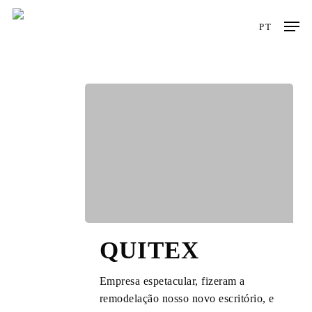
Skip
Men
to
PT
main
content
QUITEX
QUITEX
Empresa espetacular, fizeram a
remodelação nosso novo escritório, e