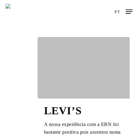
Skip
Men
to
PT
main
content
LEVI’S
LEVI’S
A nossa experiência com a ERN foi
bastante positiva pois assentou numa