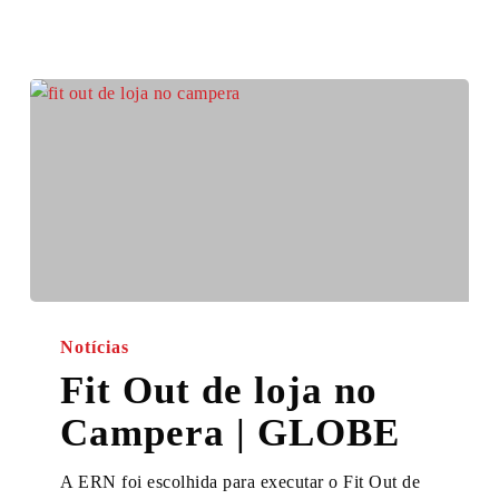
Fit
Out
Notícias
de
Fit Out de loja no
loja
Campera | GLOBE
no
Campera
A ERN foi escolhida para executar o Fit Out de
|