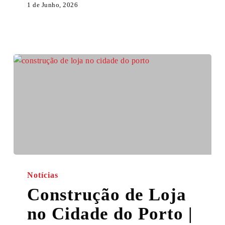
1 de Junho, 2026
Construção
de
Notícias
Loja
Construção de Loja
no
no Cidade do Porto |
Cidade
do