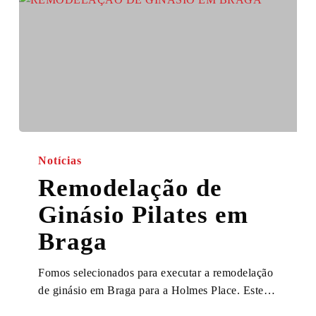
Remodelação
de
Notícias
Ginásio
Remodelação de
Pilates
Ginásio Pilates em
em
Braga
Braga
Fomos selecionados para executar a remodelação
de ginásio em Braga para a Holmes Place. Este…