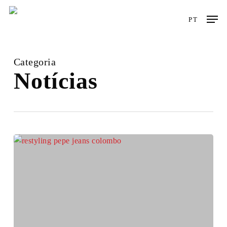
Skip
Men
to
PT
main
content
Categoria
Notícias