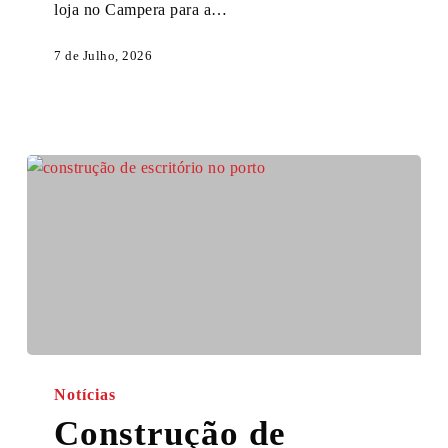
loja no Campera para a…
GLOBE
7 de Julho, 2026
Construção
de
Notícias
Escritório
Construção de
no