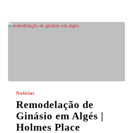
Remodelação
de
Notícias
Ginásio
Remodelação de
em
Ginásio em Algés |
Algés
|
Holmes Place
Holmes