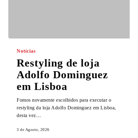
Restyling
de
Notícias
loja
Restyling de loja
Adolfo
Adolfo Dominguez
Dominguez
em
em Lisboa
Lisboa
Fomos novamente escolhidos para executar o
restyling da loja Adolfo Dominguez em Lisboa,
desta vez…
3 de Agosto, 2026