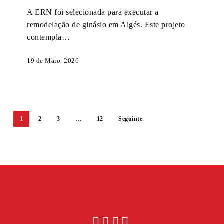
Place
A ERN foi selecionada para executar a
remodelação de ginásio em Algés. Este projeto
contempla…
19 de Maio, 2026
1
2
3
…
12
Seguinte