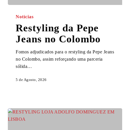
Restyling
da
Notícias
Pepe
Restyling da Pepe
Jeans
Jeans no Colombo
no
Colombo
Fomos adjudicados para o restyling da Pepe Jeans
no Colombo, assim reforçando uma parceria
sólida…
5 de Agosto, 2026