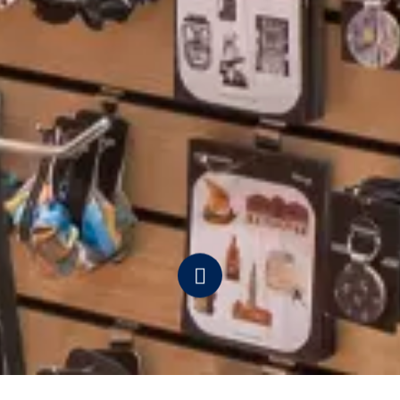
Navigate
to
the
next