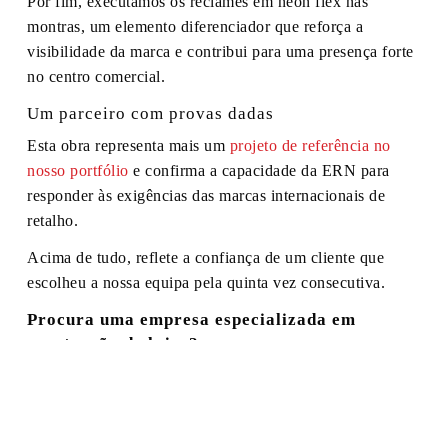
Por fim, executámos os reclames em neon flex nas
montras, um elemento diferenciador que reforça a
visibilidade da marca e contribui para uma presença forte
no centro comercial.
Um parceiro com provas dadas
Esta obra representa mais um
projeto de referência no
nosso portfólio
e confirma a capacidade da ERN para
responder às exigências das marcas internacionais de
retalho.
Acima de tudo, reflete a confiança de um cliente que
escolheu a nossa equipa pela quinta vez consecutiva.
Procura uma empresa especializada em
construção de lojas?
Em suma, desenvolvemos e executamos projetos de
construção e remodelação de espaços comerciais em todo
o país, assegurando acompanhamento técnico,