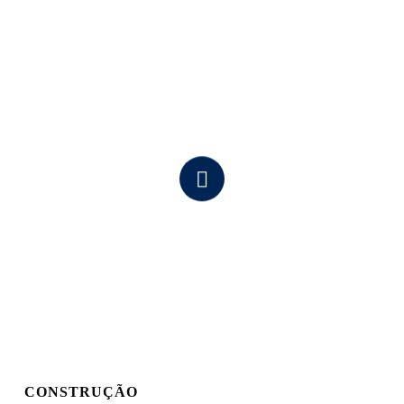
Navigate
to
the
next
section
CONSTRUÇÃO