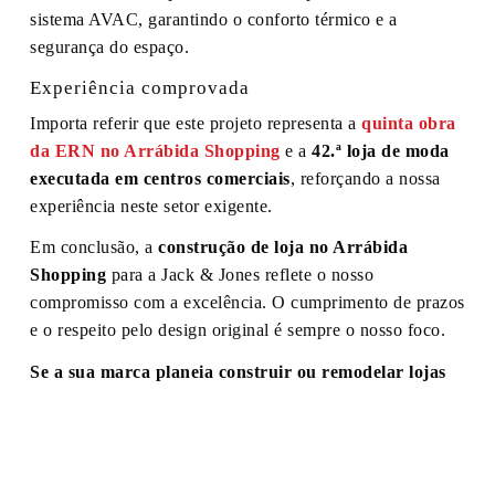
sistema AVAC, garantindo o conforto térmico e a
segurança do espaço.
Experiência comprovada
Importa referir que este projeto representa a
quinta obra
da ERN no Arrábida Shopping
e a
42.ª loja de moda
executada em centros comerciais
, reforçando a nossa
experiência neste setor exigente.
Em conclusão, a
construção de loja no Arrábida
Shopping
para a Jack & Jones reflete o nosso
compromisso com a excelência. O cumprimento de prazos
e o respeito pelo design original é sempre o nosso foco.
Se a sua marca planeia construir ou remodelar lojas
em Portugal, conte com a ERN para transformar
projetos em realidade.
Em outras palavras, oferecemos
soluções integradas, desde o projeto conceptual até à
entrega “chave na mão”, garantindo qualidade, agilidade