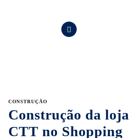
Navigate
to
the
next
section
CONSTRUÇÃO
Construção da loja
CTT no Shopping