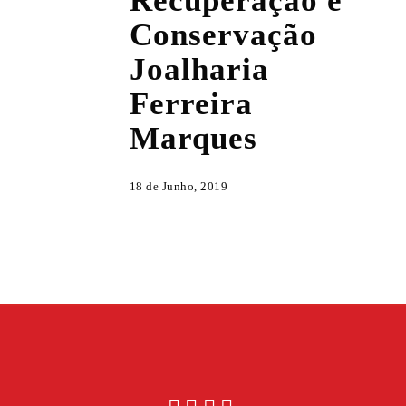
Recuperação e
Conservação
Conservação
Joalharia
Joalharia
Ferreira
Marques
Ferreira
Marques
18 de Junho, 2019