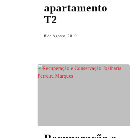
de
apartamento
apartamento
T2
T2
8 de Agosto, 2019
Recuperação
e