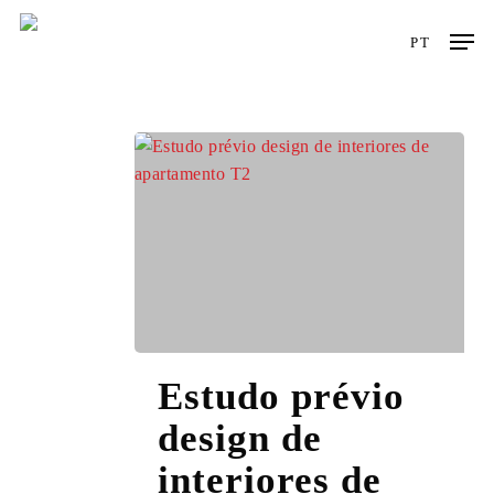
Skip
Men
to
PT
main
content
Estudo
Estudo prévio
prévio
design
design de
de
interiores de
interiores