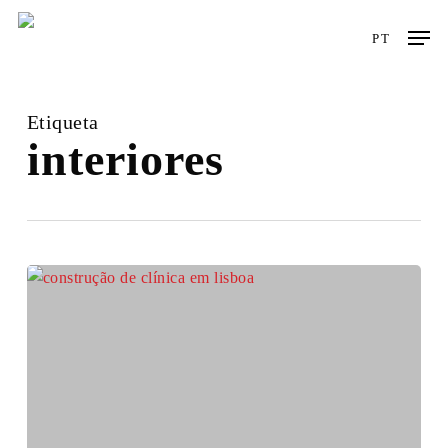
Skip
Men
to
PT
main
content
Etiqueta
interiores