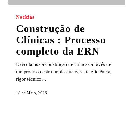
Construção
de
Notícias
Clínicas
Construção de
:
Clínicas : Processo
Processo
completo
completo da ERN
da
ERN
Executamos a construção de clínicas através de
um processo estruturado que garante eficiência,
rigor técnico…
18 de Maio, 2026