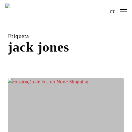
Skip
Men
to
PT
main
content
Etiqueta
jack jones