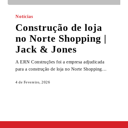
Construção
de
Notícias
loja
Construção de loja
no
no Norte Shopping |
Norte
Shopping
Jack & Jones
|
Jack
A ERN Construções foi a empresa adjudicada
&
para a construção de loja no Norte Shopping…
Jones
4 de Fevereiro, 2026