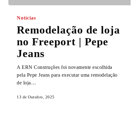
Remodelação
de
Notícias
loja
Remodelação de loja
no
no Freeport | Pepe
Freeport
|
Jeans
Pepe
Jeans
A ERN Construções foi novamente escolhida
pela Pepe Jeans para executar uma remodelação
de loja…
13 de Outubro, 2025