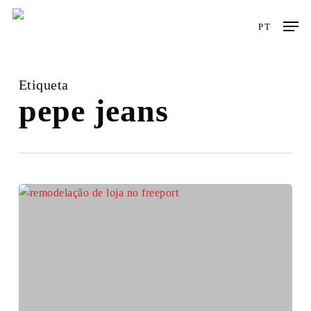
Skip
Men
to
PT
main
content
Etiqueta
pepe jeans