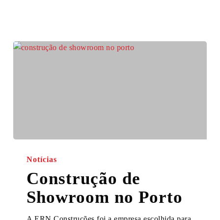
Construção
de
Notícias
Showroom
Construção de
no
Showroom no Porto
Porto
A ERN Construções foi a empresa escolhida para