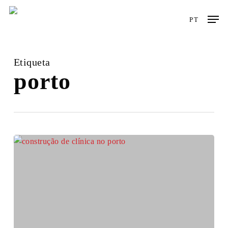
Skip
Men
to
PT
main
content
Etiqueta
porto