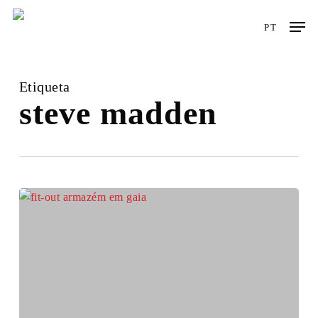
Skip
Men
to
PT
main
content
Etiqueta
steve madden