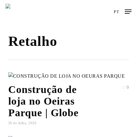
Skip
Men
to
PT
main
content
Retalho
Construção de
0
loja no Oeiras
Parque | Globe
29 de Julho, 2026