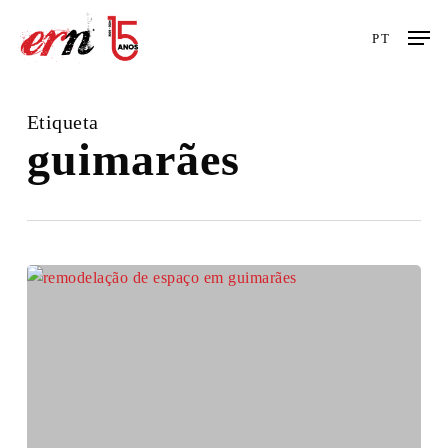
Skip
Men
to
PT
main
content
Etiqueta
guimarães