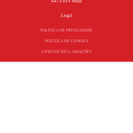
4475-019 Maia
Legal
POLÍTICA DE PRIVACIDADE
POLÍTICA DE COOKIES
LIVRO DE RECLAMAÇÕES
ENVIE-NOS O SEU PEDIDO DE ORÇAMENTO
PEDIR ORÇAMENTO
A nossa equipa analisará e apresentará uma solução tendo sempre
em consideração a relação originalidade/ investimento.
©
2026
ERN – TODOS OS DIREITOS RESERVADOS