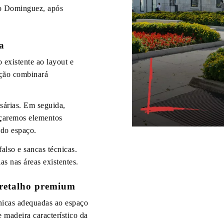
lfo Dominguez, após
a
 existente ao layout e
nção combinará
sárias. Em seguida,
rçaremos elementos
 do espaço.
lso e sancas técnicas.
as nas áreas existentes.
 retalho premium
nicas adequadas ao espaço
 madeira característico da