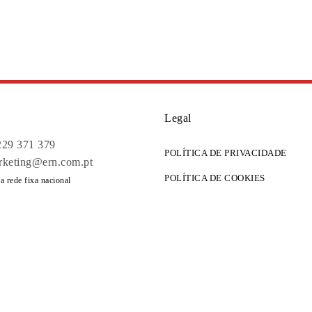
Legal
229 371 379
POLÍTICA DE PRIVACIDADE
rketing@ern.com.pt
POLÍTICA DE COOKIES
 rede fixa nacional
LIVRO DE RECLAMAÇÕES
229 371 379
rketing@ern.com.pt
 rede fixa nacional