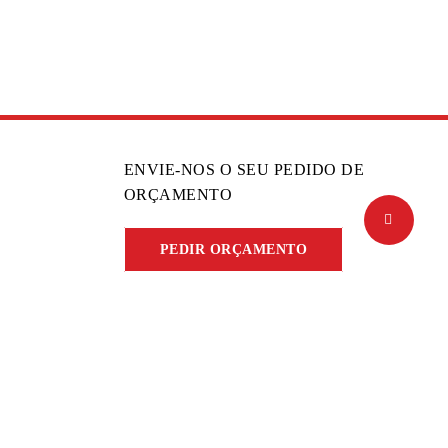
ENVIE-NOS O SEU PEDIDO DE
ORÇAMENTO
PEDIR ORÇAMENTO
A nossa equipa analisará e apresentará uma
solução tendo sempre em consideração a
relação originalidade/ investimento.