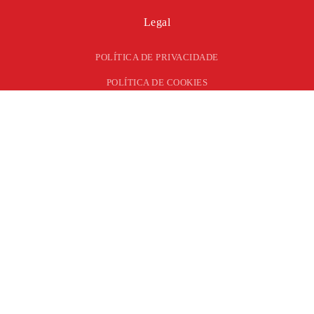
Legal
POLÍTICA DE PRIVACIDADE
POLÍTICA DE COOKIES
LIVRO DE RECLAMAÇÕES
ENVIE-NOS O SEU PEDIDO DE ORÇAMENTO
PEDIR ORÇAMENTO
A nossa equipa analisará e apresentará uma solução tendo sempre
em consideração a relação originalidade/ investimento.
©
2026
ERN – TODOS OS DIREITOS RESERVADOS