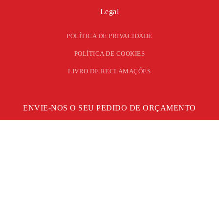
Legal
POLÍTICA DE PRIVACIDADE
POLÍTICA DE COOKIES
LIVRO DE RECLAMAÇÕES
ENVIE-NOS O SEU PEDIDO DE ORÇAMENTO
PEDIR ORÇAMENTO
A nossa equipa analisará e apresentará uma solução tendo sempre
em consideração a relação originalidade/ investimento.
©
2026
ERN – TODOS OS DIREITOS RESERVADOS