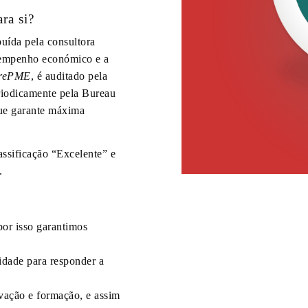
ra si?
ibuída pela consultora
esempenho económico e a
rePME
, é auditado pela
riodicamente pela Bureau
que garante máxima
ssificação “Excelente” e
.
or isso garantimos
idade para responder a
vação e formação, e assim