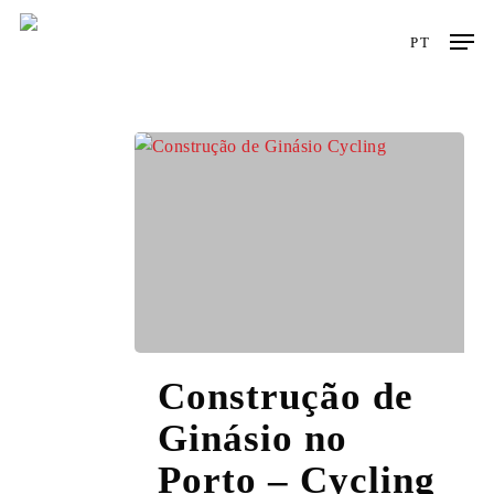
Skip
Men
to
PT
main
content
Construção
Construção de
de
Ginásio
Ginásio no
no
Porto – Cycling
Porto