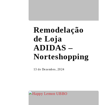
Remodelação
Remodelação
de
Loja
de Loja
ADIDAS
ADIDAS –
–
Norteshopping
Norteshopping
13 de Dezembro, 2024