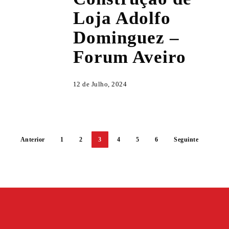
Loja
Loja Adolfo
Adolfo
Dominguez –
Dominguez
–
Forum Aveiro
Forum
Aveiro
12 de Julho, 2024
Anterior
1
2
3
4
5
6
Seguinte