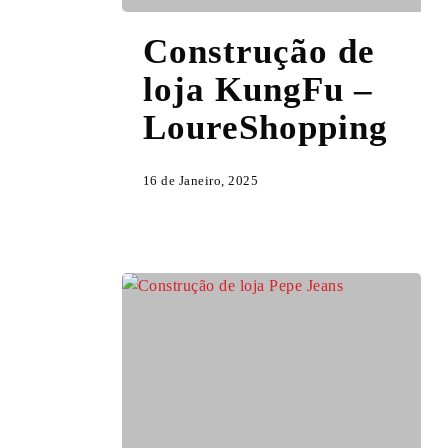
Construção
Construção de
de
loja
loja KungFu –
KungFu
LoureShopping
–
LoureShopping
16 de Janeiro, 2025