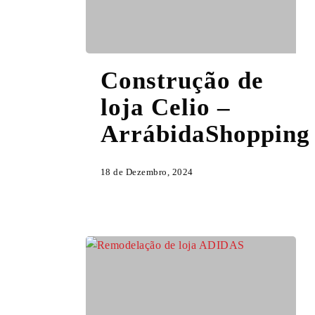
Construção
Construção de
de
loja
loja Celio –
Celio
ArrábidaShopping
–
ArrábidaShopping
18 de Dezembro, 2024