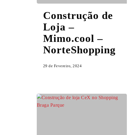
Construção
Construção de
de
Loja
Loja –
–
Mimo.cool –
Mimo.cool
–
NorteShopping
NorteShopping
29 de Fevereiro, 2024