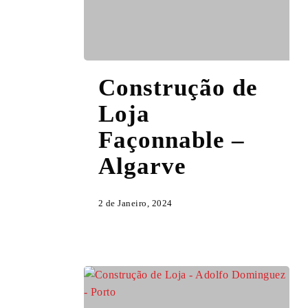
Construção
Construção de
de
Loja
Loja
Façonnable
Façonnable –
–
Algarve
Algarve
2 de Janeiro, 2024