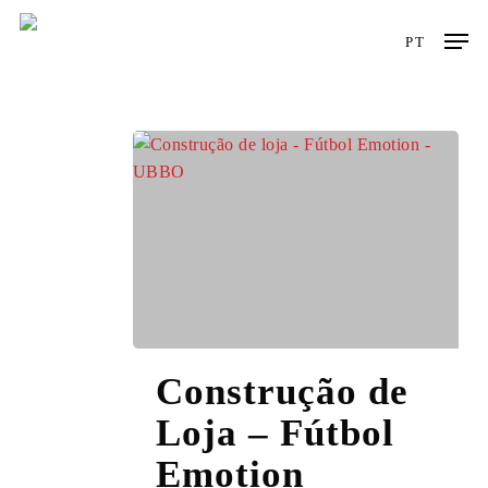
Skip
Men
to
PT
main
content
Construção
Construção de
de
Loja
Loja – Fútbol
–
Emotion
Fútbol