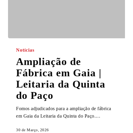
Ampliação
de
Notícias
Fábrica
Ampliação de
em
Fábrica em Gaia |
Gaia
|
Leitaria da Quinta
Leitaria
do Paço
da
Quinta
do
Fomos adjudicados para a ampliação de fábrica
Paço
em Gaia da Leitaria da Quinta do Paço.…
30 de Março, 2026