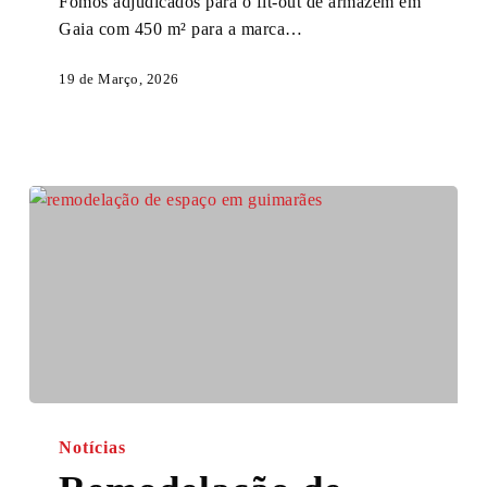
Fomos adjudicados para o fit-out de armazém em
Adjudicação
Gaia com 450 m² para a marca…
19 de Março, 2026
Remodelação
de
Notícias
espaço