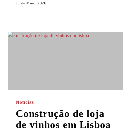
11 de Maio, 2026
Construção
de
Notícias
loja
Construção de loja
de
de vinhos em Lisboa
vinhos
em