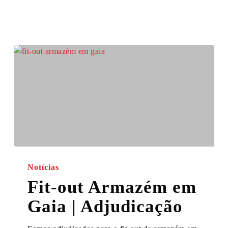
Fit-
out
Notícias
Armazém
Fit-out Armazém em
em
Gaia | Adjudicação
Gaia
|