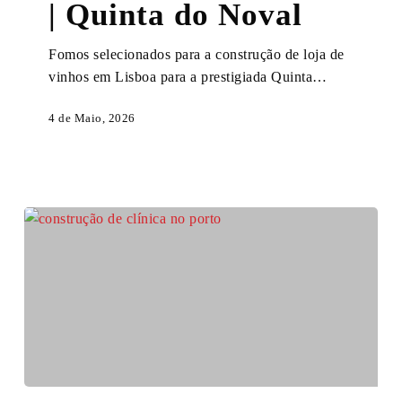
| Quinta do Noval
Lisboa
|
Fomos selecionados para a construção de loja de
Quinta
vinhos em Lisboa para a prestigiada Quinta…
do
Noval
4 de Maio, 2026
Construção