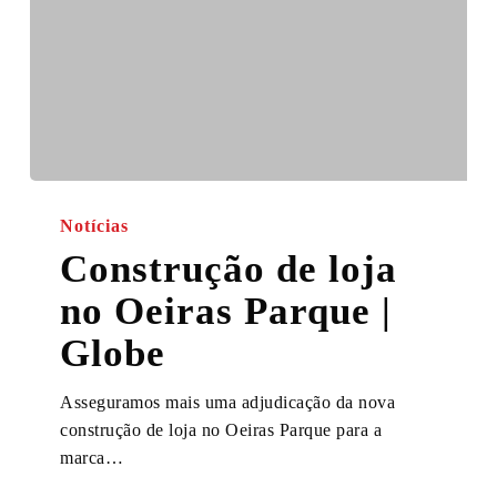
Construção
de
Notícias
loja
Construção de loja
no
no Oeiras Parque |
Oeiras
Parque
Globe
|
Globe
Asseguramos mais uma adjudicação da nova
construção de loja no Oeiras Parque para a
marca…