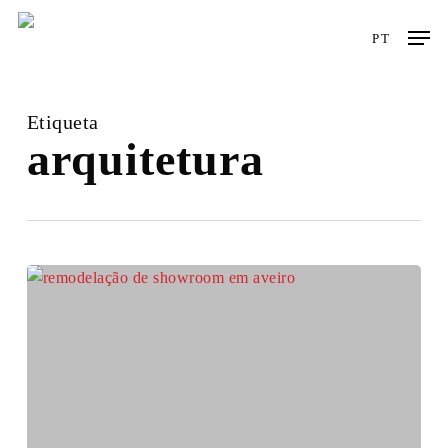
Skip
Men
to
PT
main
content
Etiqueta
arquitetura