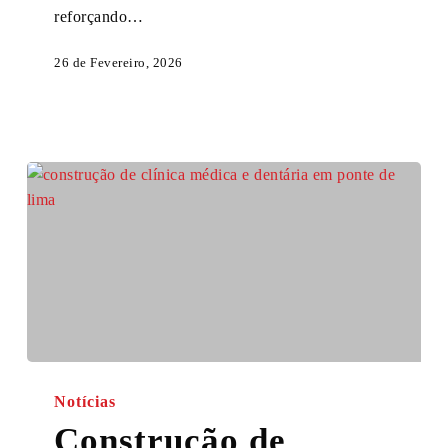
reforçando…
26 de Fevereiro, 2026
Construção
de
Notícias
Clínica
Construção de