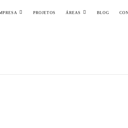
MPRESA
ÁREAS
PROJETOS
BLOG
CO
Remodelação
de
Ginásio